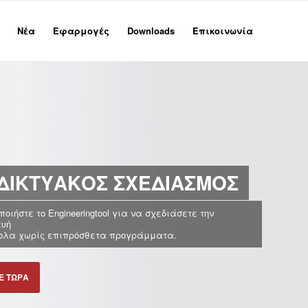
Νέα
Εφαρμογές
Downloads
Επικοινωνία
ΔΙΚΤΥΑΚΌΣ ΣΧΕΔΙΑΣΜΌΣ
οιήστε το Engineeringtool για να σχεδιάσετε την
ευή
ολα χωρίς επιπρόσθετα προγράμματα.
Ε ΤΏΡΑ